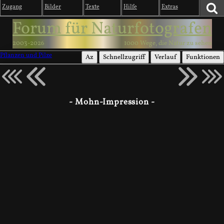
Zugang
Bilder
Texte
Hilfe
Extras
Forum für Naturfotografen
2003-2026
1000 Wege, die Natur zu sehen
Pflanzen und Pilze
Az
Schnellzugriff
Verlauf
Funktionen
- Mohn-Impression -