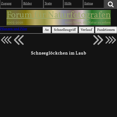
Zugang
Bilder
Texte
Hilfe
Extras
Forum für Naturfotografen
2003-2026
1000 Wege, die Natur zu sehen
Pflanzen und Pilze
Az
Schnellzugriff
Verlauf
Funktionen
Schneeglöckchen im Laub