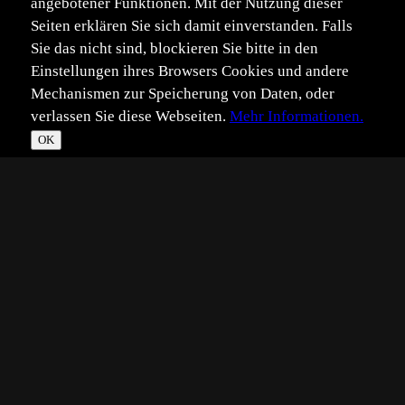
angebotener Funktionen. Mit der Nutzung dieser
Seiten erklären Sie sich damit einverstanden. Falls
Sie das nicht sind, blockieren Sie bitte in den
Einstellungen ihres Browsers Cookies und andere
Mechanismen zur Speicherung von Daten, oder
verlassen Sie diese Webseiten.
Mehr Informationen.
OK
*
**
***
****
Vollbild
Bild teilen
Eingestellt:
2011-03-12
SC
©
Stefan Christmann
Hallo alle miteinander,