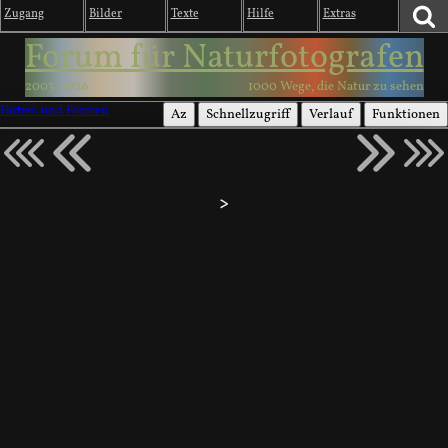
Zugang
Bilder
Texte
Hilfe
Extras
Forum für Naturfotografen
2003-2026
1000 Wege, die Natur zu sehen
Farben und Formen
Az
Schnellzugriff
Verlauf
Funktionen
>