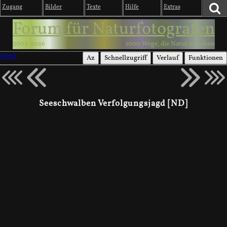
Zugang
Bilder
Texte
Hilfe
Extras
Forum für Naturfotografen
2003-2026
1000 Wege, die Natur zu sehen
Vögel
Az
Schnellzugriff
Verlauf
Funktionen
Seeschwalben Verfolgungsjagd [ND]