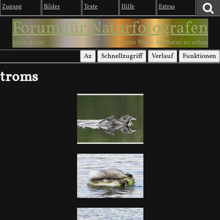
Zugang
Bilder
Texte
Hilfe
Extras
Forum für Naturfotografen
2003-2026
1000 Wege, die Natur zu sehen
Az
Schnellzugriff
Verlauf
Funktionen
troms