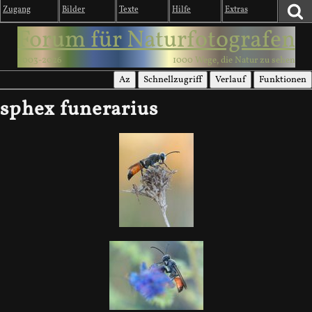
Zugang
Bilder
Texte
Hilfe
Extras
Forum für Naturfotografen
2003-2026
1000 Wege, die Natur zu sehen
Az
Schnellzugriff
Verlauf
Funktionen
sphex funerarius