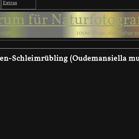
Extras
rum für Naturfotogra
2026
1000 Wege, die Natur z
en-Schleimrübling (Oudemansiella mu