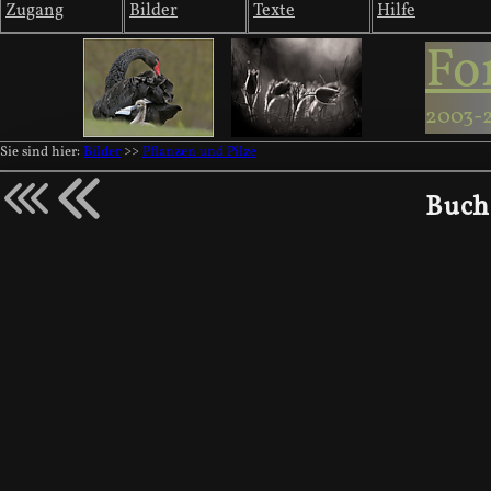
Zugang
Bilder
Texte
Hilfe
Fo
2003-
Sie sind hier:
Bilder
>>
Pflanzen und Pilze
Buch