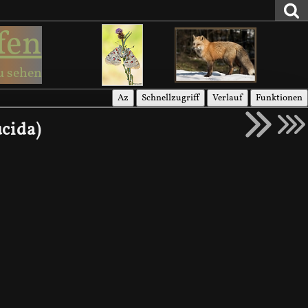
fen
u sehen
Az
Schnellzugriff
Verlauf
Funktionen
cida)