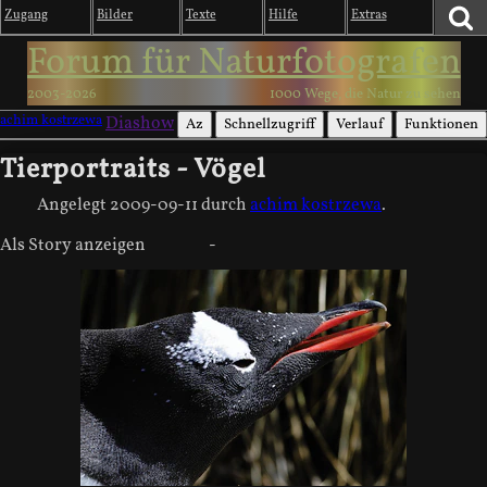
Zugang
Bilder
Texte
Hilfe
Extras
Forum für Naturfotografen
2003-2026
1000 Wege, die Natur zu sehen
achim kostrzewa
Diashow
Az
Schnellzugriff
Verlauf
Funktionen
Tierportraits - Vögel
Angelegt
2009-09-11
durch
achim kostrzewa
.
Als Story anzeigen
-