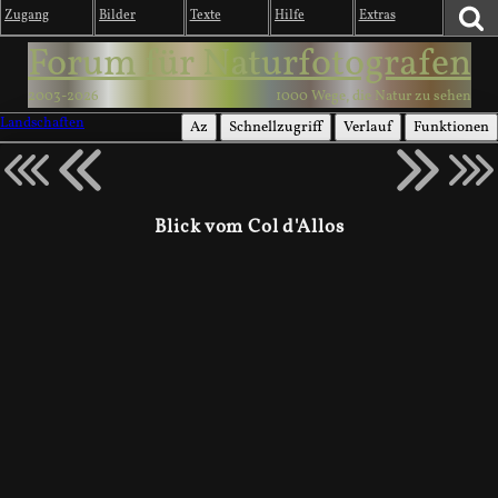
Zugang
Bilder
Texte
Hilfe
Extras
Forum für Naturfotografen
2003-2026
1000 Wege, die Natur zu sehen
Landschaften
Az
Schnellzugriff
Verlauf
Funktionen
Blick vom Col d'Allos