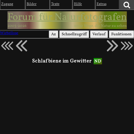
Zugang
Bilder
Texte
Hilfe
Extras
Forum für Naturfotografen
2003-2026
1000 Wege, die Natur zu sehen
Wirbellose
Az
Schnellzugriff
Verlauf
Funktionen
Schlafbiene im Gewitter