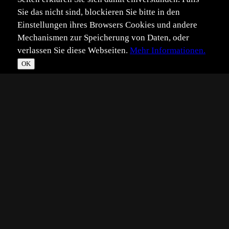
Sie das nicht sind, blockieren Sie bitte in den
Einstellungen ihres Browsers Cookies und andere
Mechanismen zur Speicherung von Daten, oder
verlassen Sie diese Webseiten.
Mehr Informationen.
OK
*
**
***
****
Vollbild
Bild teilen
Eingestellt:
2026-05-13
Aufgenommen:
2026-05-12
ME
©
Marion Ehrlich
Gestern habe ich eine schlafende Biene gezeigt wenige
Minuten vor einem Unwetter, das mit vielen
Regenmassen, Donner und Blitz einherging. Sowie der