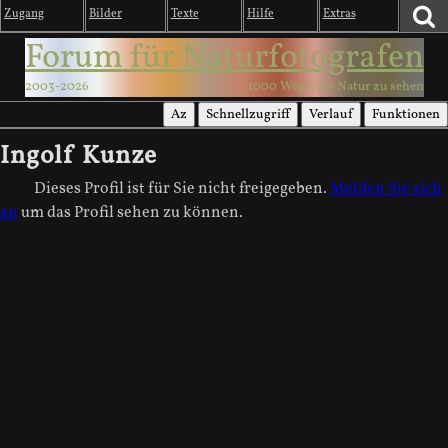
Zugang
Bilder
Texte
Hilfe
Extras
Forum für Naturfotografen
2003-2026
1000 Wege, die Natur zu sehen
Az
Schnellzugriff
Verlauf
Funktionen
Ingolf Kunze
Dieses Profil ist für Sie nicht freigegeben.
Melden Sie sich
an
um das Profil sehen zu können.