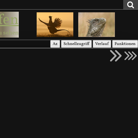
fen
u sehen
Az
Schnellzugriff
Verlauf
Funktionen