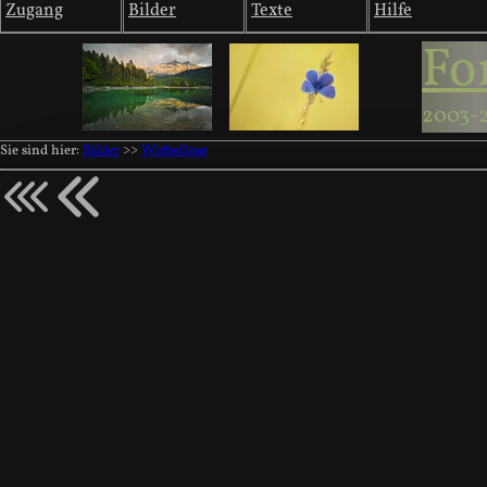
Zugang
Bilder
Texte
Hilfe
Fo
2003-
Sie sind hier:
Bilder
>>
Wirbellose