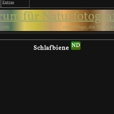
Extras
rum für Naturfotogra
2026
1000 Wege, die Natur z
Schlafbiene