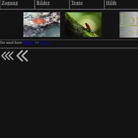
Zugang
Bilder
Texte
Hilfe
Fo
2003-
Sie sind hier:
Bilder
>>
Vögel