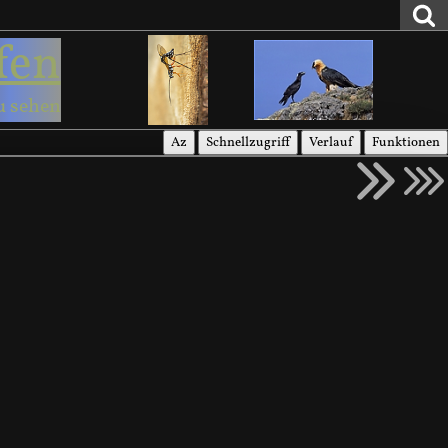
fen
u sehen
Az
Schnellzugriff
Verlauf
Funktionen