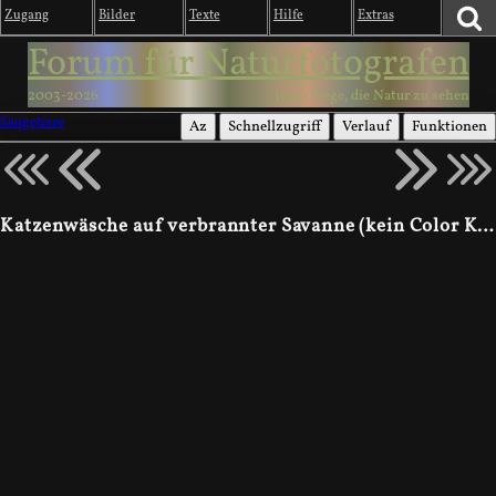
Zugang
Bilder
Texte
Hilfe
Extras
Forum für Naturfotografen
2003-2026
1000 Wege, die Natur zu sehen
Säugetiere
Az
Schnellzugriff
Verlauf
Funktionen
Katzenwäsche auf verbrannter Savanne (kein Color Key!)