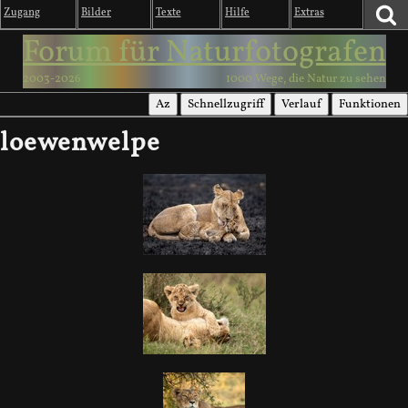
Zugang
Bilder
Texte
Hilfe
Extras
Forum für Naturfotografen
2003-2026
1000 Wege, die Natur zu sehen
Az
Schnellzugriff
Verlauf
Funktionen
loewenwelpe