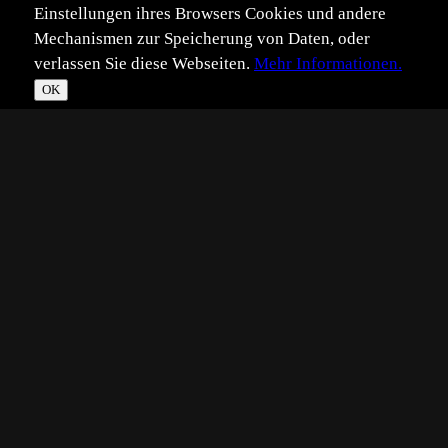
Einstellungen ihres Browsers Cookies und andere
Mechanismen zur Speicherung von Daten, oder
verlassen Sie diese Webseiten.
Mehr Informationen.
OK
*
**
***
****
Vollbild
Bild teilen
Eingestellt:
2023-07-23
B8
©
Benutzer 873612
Bienenfresser mit Libelle im Tiefflug in verträumter
Umgebung.
Aufnahme durch den hohen Bewuchs mit Gras und
Büschen hindurch.