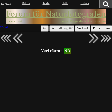
Zugang
Bilder
Texte
Hilfe
Extras
Forum für Naturfotografen
2003-2026
1000 Wege, die Natur zu sehen
Vögel
Az
Schnellzugriff
Verlauf
Funktionen
Verträumt