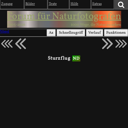
Zugang
Bilder
Texte
Hilfe
Extras
Forum für Naturfotografen
2003-2026
1000 Wege, die Natur zu sehen
Vögel
Az
Schnellzugriff
Verlauf
Funktionen
Sturzflug