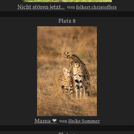
Nicht stören jetzt..
von
folkert christoffers
Platz 8
Mama ❤
von
Heike Sommer