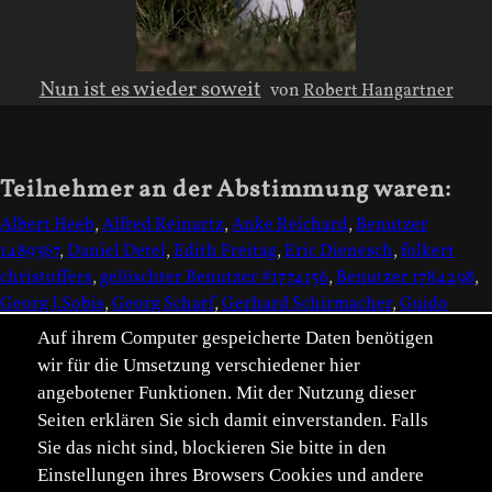
Nun ist es wieder soweit
von
Robert Hangartner
Teilnehmer an der Abstimmung waren:
Albert Heeb
,
Alfred Reinartz
,
Anke Reichard
,
Benutzer
1489367
,
Daniel Detel
,
Edith Freitag
,
Eric Dienesch
,
folkert
christoffers
,
gelöschter Benutzer #1774156
,
Benutzer 1784298
,
Georg J.Sobis
,
Georg Scharf
,
Gerhard Schirmacher
,
Guido
Alfes
,
Günther Gailberger
,
Heike Sommer
,
Jens Wörner
,
Jürgen
Auf ihrem Computer gespeicherte Daten benötigen
Kunze
,
Kerstin Göthel
,
Lothar Hinz
,
Lutz Wilke
,
Marion
wir für die Umsetzung verschiedener hier
Ehrlich
,
Marion Rudolph
,
Benutzer 873612
,
Martin Hainz
,
angebotener Funktionen. Mit der Nutzung dieser
Matt Engelmann
,
Benutzer 1437345
,
Peter Gerber
,
Rainer
Seiten erklären Sie sich damit einverstanden. Falls
Sommer
,
Ralf Spichala
,
Reinhold Bruder
,
Robert Bour
,
Robert
Sie das nicht sind, blockieren Sie bitte in den
Hangartner
,
Ronny Tiedt
,
Stefan Rosengarten
,
Walter
Einstellungen ihres Browsers Cookies und andere
Sprecher
,
Willi Gaier
,
Wolfgang Omert
(38 insgesamt)