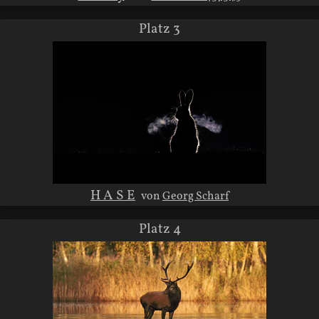
Platz 3
H A S E
von
Georg Scharf
Platz 4