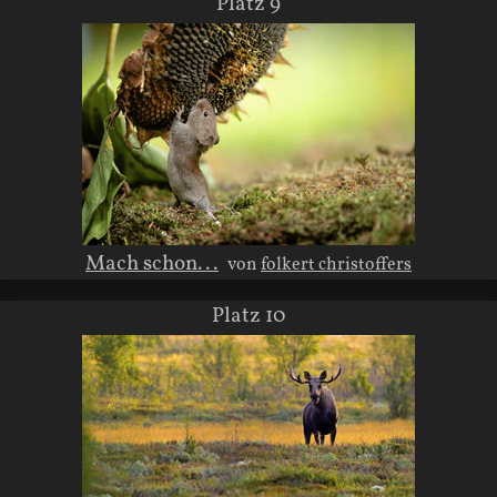
Platz 9
Mach schon...
von
folkert christoffers
Platz 10