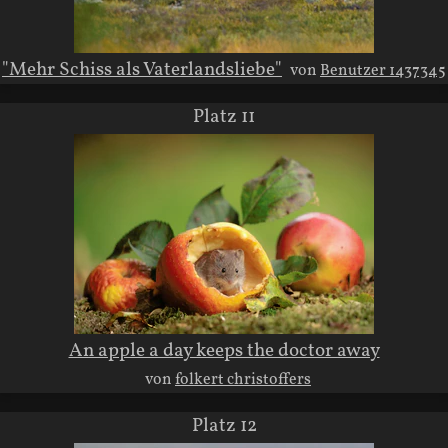
"Mehr Schiss als Vaterlandsliebe"
von
Benutzer 1437345
Platz 11
An apple a day keeps the doctor away
von
folkert christoffers
Platz 12