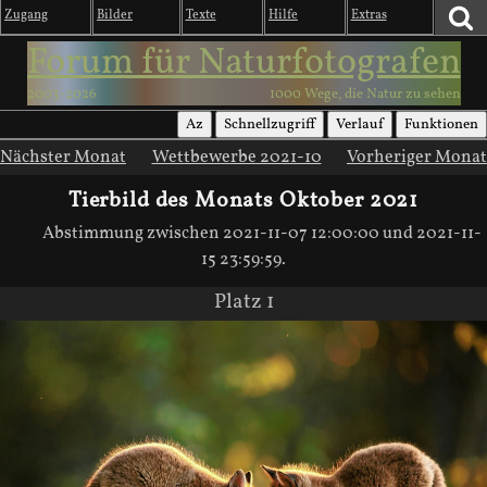
Zugang
Bilder
Texte
Hilfe
Extras
Forum für Naturfotografen
2003-2026
1000 Wege, die Natur zu sehen
Az
Schnellzugriff
Verlauf
Funktionen
Nächster Monat
Wettbewerbe 2021-10
Vorheriger Monat
Tierbild des Monats Oktober 2021
Abstimmung zwischen 2021-11-07 12:00:00 und 2021-11-
15 23:59:59.
Platz 1