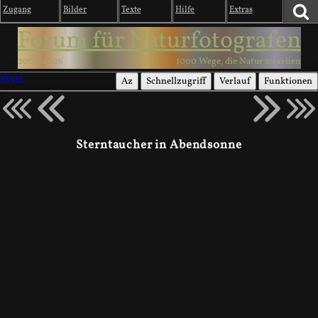
Zugang
Bilder
Texte
Hilfe
Extras
Forum für Naturfotografen
2003-2026
1000 Wege, die Natur zu sehen
Vögel
Az
Schnellzugriff
Verlauf
Funktionen
Sterntaucher in Abendsonne