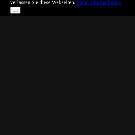
verlassen Sie diese Webseiten.
Mehr Informationen.
OK
*
**
***
****
Vollbild
Bild teilen
Eingestellt:
2005-07-01
TB
©
Thilo Bubek
Nikon D2x, Sigma 50-500 (@500mm), 1/1000, f8, ISO
400
Aufgenommen am Prestvannet in Tromsø. Keinerlei
Scheu zeigen heute die Sterntaucher und präsentierten
sich in allernächster Nähe vor unseren Kameras. Ein tolles
Erlebnis.