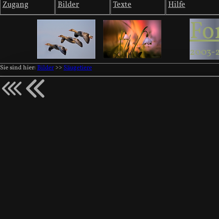
Zugang
Bilder
Texte
Hilfe
Fo
2003-
Sie sind hier:
Bilder
>>
Säugetiere