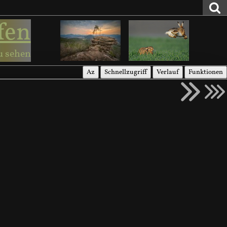
fen
u sehen
Az
Schnellzugriff
Verlauf
Funktionen