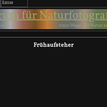
Extras
rum für Naturfotogra
2026
1000 Wege, die Natur z
Frühaufsteher