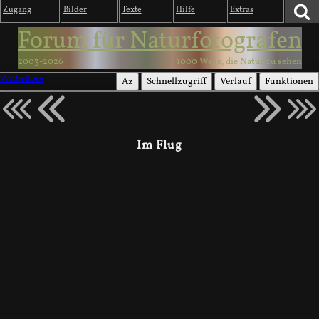
Zugang
Bilder
Texte
Hilfe
Extras
Forum für Naturfotografen
2003-2026
1000 Wege, die Natur zu sehen
Wirbellose
Az
Schnellzugriff
Verlauf
Funktionen
Im Flug