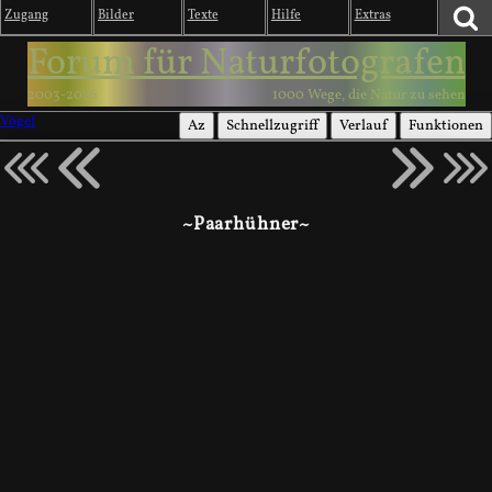
Zugang
Bilder
Texte
Hilfe
Extras
Forum für Naturfotografen
2003-2026
1000 Wege, die Natur zu sehen
Vögel
Az
Schnellzugriff
Verlauf
Funktionen
~Paarhühner~