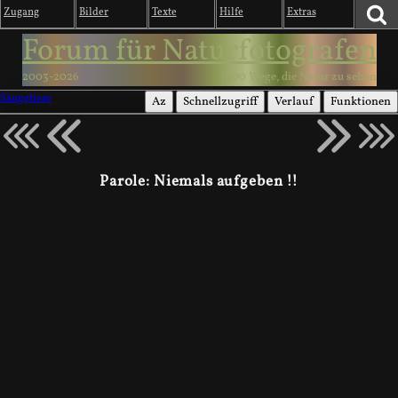
Zugang
Bilder
Texte
Hilfe
Extras
Forum für Naturfotografen
2003-2026
1000 Wege, die Natur zu sehen
Säugetiere
Az
Schnellzugriff
Verlauf
Funktionen
Parole: Niemals aufgeben !!