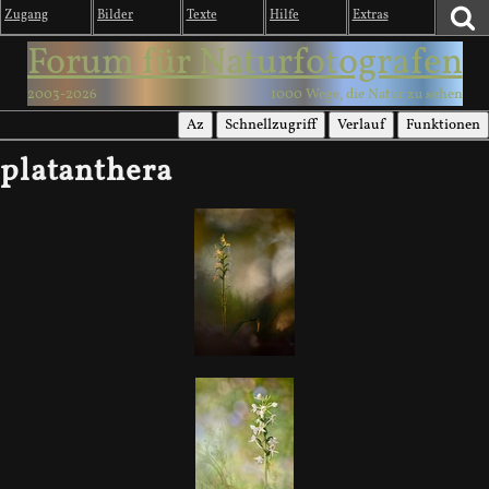
Zugang
Bilder
Texte
Hilfe
Extras
Forum für Naturfotografen
2003-2026
1000 Wege, die Natur zu sehen
Az
Schnellzugriff
Verlauf
Funktionen
platanthera