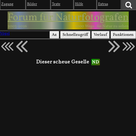
Zugang
Bilder
Texte
Hilfe
Extras
Forum für Naturfotografen
2003-2026
1000 Wege, die Natur zu sehen
Vögel
Az
Schnellzugriff
Verlauf
Funktionen
Dieser scheue Geselle