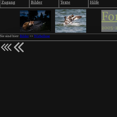
Zugang
Bilder
Texte
Hilfe
Fo
2003-
Sie sind hier:
Bilder
>>
Wirbellose