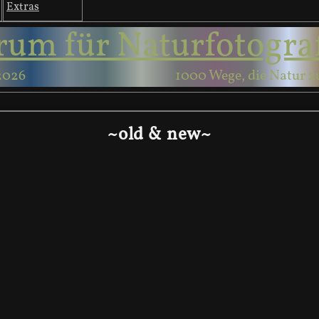
Extras
rum für Naturfotogra
2026
1000 Wege, die Natur z
~old & new~