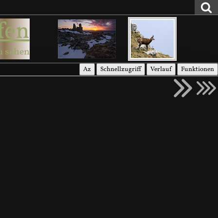
fen
u sehen
Az
Schnellzugriff
Verlauf
Funktionen