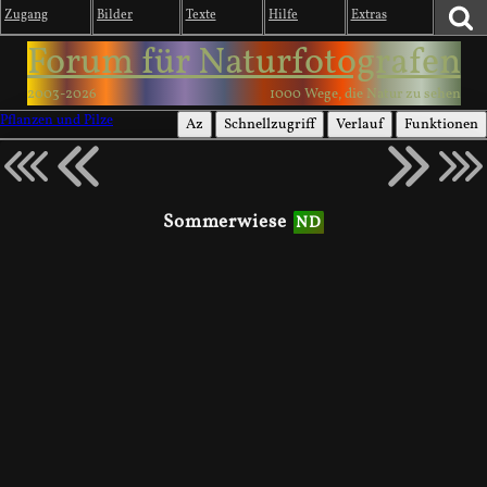
Zugang
Bilder
Texte
Hilfe
Extras
Forum für Naturfotografen
2003-2026
1000 Wege, die Natur zu sehen
Pflanzen und Pilze
Az
Schnellzugriff
Verlauf
Funktionen
Sommerwiese