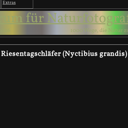
Extras
rum für Naturfotogra
2026
1000 Wege, die Natur z
Riesentagschläfer (Nyctibius grandis)