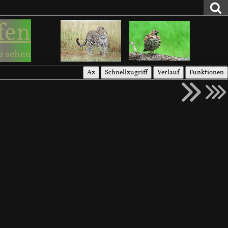
fen
u sehen
Az
Schnellzugriff
Verlauf
Funktionen