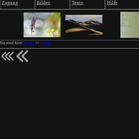
Zugang
Bilder
Texte
Hilfe
Fo
2003-
Sie sind hier:
Bilder
>>
Vögel