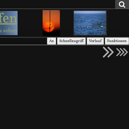
fen
u sehen
Az
Schnellzugriff
Verlauf
Funktionen