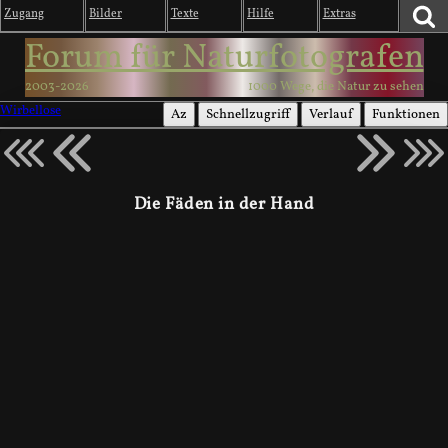
Zugang
Bilder
Texte
Hilfe
Extras
Forum für Naturfotografen
2003-2026
1000 Wege, die Natur zu sehen
Wirbellose
Az
Schnellzugriff
Verlauf
Funktionen
Die Fäden in der Hand