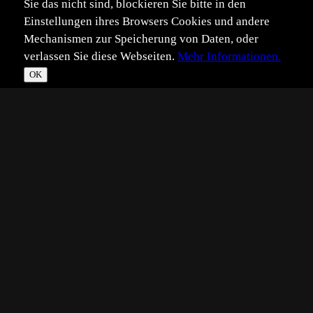
Sie das nicht sind, blockieren Sie bitte in den
Einstellungen ihres Browsers Cookies und andere
Mechanismen zur Speicherung von Daten, oder
verlassen Sie diese Webseiten.
Mehr Informationen.
OK
*
**
***
****
Vollbild
Bild teilen
Eingestellt:
2015-04-03
Aufgenommen:
2013-08-07
RB
©
Reinhold Bruder
Hallo zusammen,
mit diesem Hasenportrait wünsche ich Euch allen Frohe
Ostern!