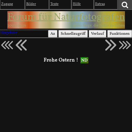
Zugang
Bilder
Texte
Hilfe
Extras
Forum für Naturfotografen
2003-2026
1000 Wege, die Natur zu sehen
Säugetiere
Az
Schnellzugriff
Verlauf
Funktionen
Frohe Ostern !