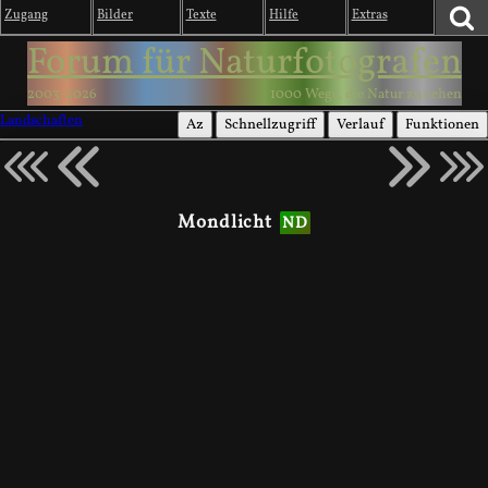
Zugang
Bilder
Texte
Hilfe
Extras
Forum für Naturfotografen
2003-2026
1000 Wege, die Natur zu sehen
Landschaften
Az
Schnellzugriff
Verlauf
Funktionen
Mondlicht