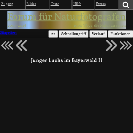
Zugang
Bilder
Texte
Hilfe
Extras
Forum für Naturfotografen
2003-2026
1000 Wege, die Natur zu sehen
Säugetiere
Az
Schnellzugriff
Verlauf
Funktionen
Junger Luchs im Bayerwald II