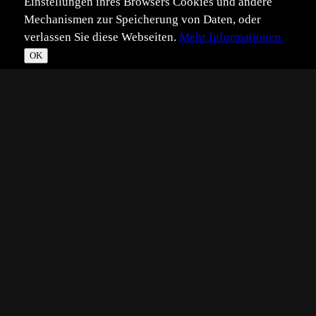
Einstellungen ihres Browsers Cookies und andere
Mechanismen zur Speicherung von Daten, oder
verlassen Sie diese Webseiten.
Mehr Informationen.
OK
*
**
***
****
Vollbild
Bild teilen
Eingestellt:
2007-11-12
DW
©
Dieter Wörrlein
Noch ein kleiner Luchs aus der Gehegezone im
Nationalpark Bayerischer Wald.
http://www.woerrlein-naturfoto.de
Technik: