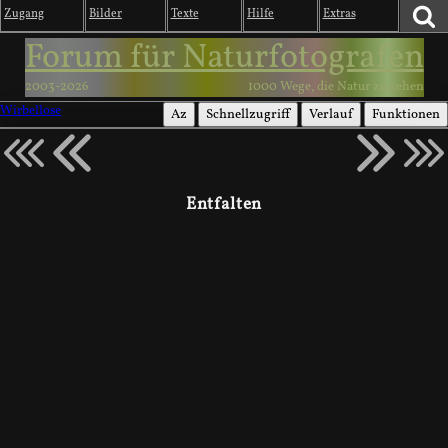
Zugang
Bilder
Texte
Hilfe
Extras
Forum für Naturfotografen
2003-2026
1000 Wege, die Natur zu sehen
Wirbellose
Az
Schnellzugriff
Verlauf
Funktionen
Entfalten