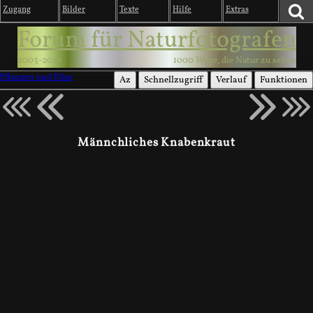
Zugang
Bilder
Texte
Hilfe
Extras
Forum für Naturfotografen
2003-2026
1000 Wege, die Natur zu sehen
Pflanzen und Pilze
Az
Schnellzugriff
Verlauf
Funktionen
Männchliches Knabenkraut