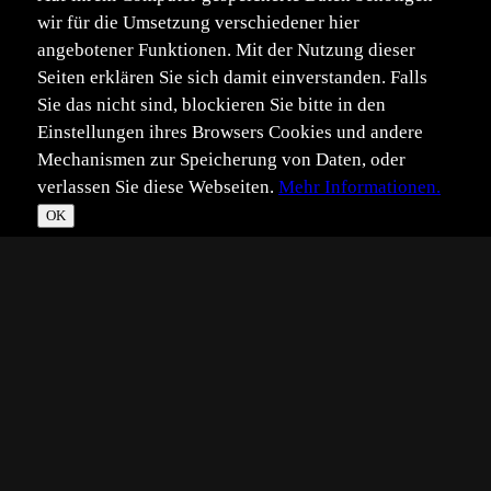
wir für die Umsetzung verschiedener hier
angebotener Funktionen. Mit der Nutzung dieser
Seiten erklären Sie sich damit einverstanden. Falls
Sie das nicht sind, blockieren Sie bitte in den
Einstellungen ihres Browsers Cookies und andere
Mechanismen zur Speicherung von Daten, oder
verlassen Sie diese Webseiten.
Mehr Informationen.
OK
*
**
***
****
Vollbild
Bild teilen
Eingestellt:
2014-04-30
Aufgenommen:
2014-04-24
SB
©
Simone Baumeister
Einmal ein Makro von mir zur Abwechslung :)