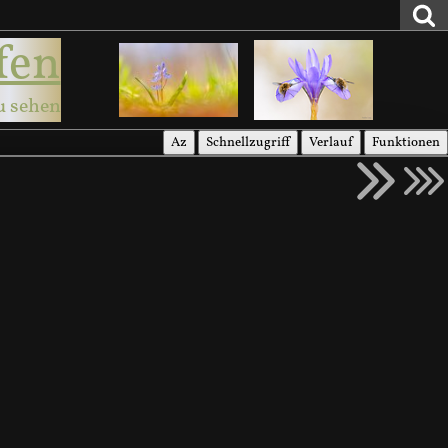
fen
u sehen
Az
Schnellzugriff
Verlauf
Funktionen