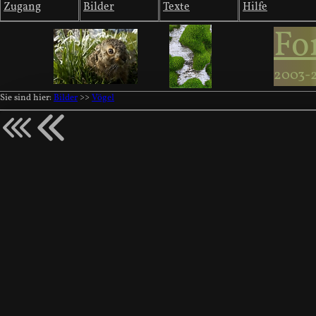
Zugang
Bilder
Texte
Hilfe
Fo
2003-
Sie sind hier:
Bilder
>>
Vögel