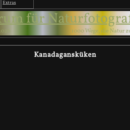
Extras
rum für Naturfotogra
2026
1000 Wege, die Natur z
Kanadagansküken