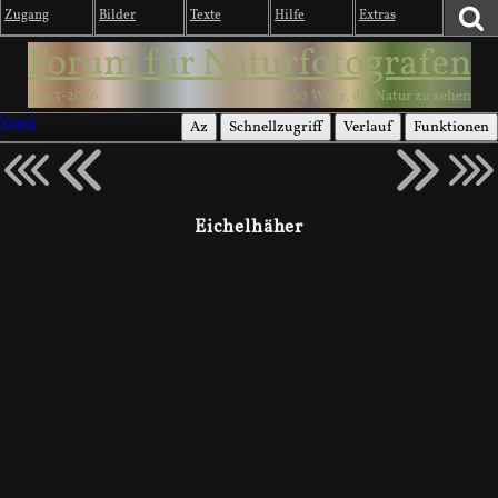
Zugang
Bilder
Texte
Hilfe
Extras
Forum für Naturfotografen
2003-2026
1000 Wege, die Natur zu sehen
Vögel
Az
Schnellzugriff
Verlauf
Funktionen
Eichelhäher