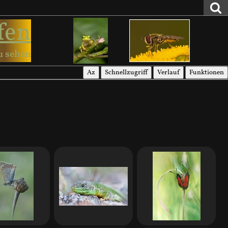
fen
u sehen
Az
Schnellzugriff
Verlauf
Funktionen