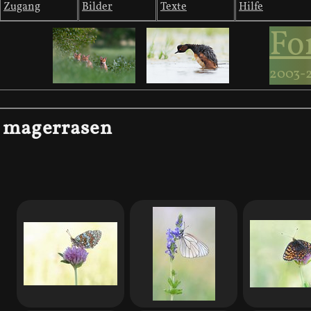
Zugang
Bilder
Texte
Hilfe
Fo
2003-
magerrasen