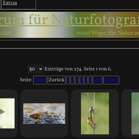
Extras
rum für Naturfotogra
2026
1000 Wege, die Natur z
Einträge von 274. Seite 1 von 6.
Seite:
Erste
Zurück
1
2
3
4
5
6
Vor
Letzte