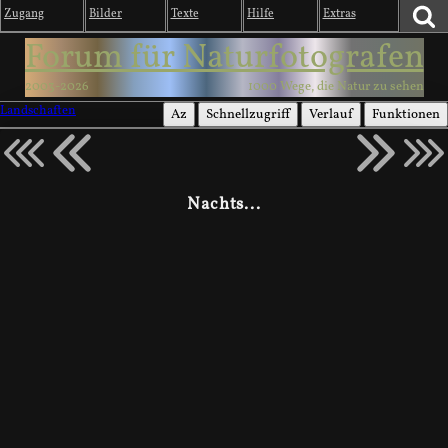
Zugang
Bilder
Texte
Hilfe
Extras
Forum für Naturfotografen
2003-2026
1000 Wege, die Natur zu sehen
Landschaften
Az
Schnellzugriff
Verlauf
Funktionen
Nachts...