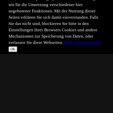
wir für die Umsetzung verschiedener hier
angebotener Funktionen. Mit der Nutzung dieser
Seiten erklären Sie sich damit einverstanden. Falls
Sie das nicht sind, blockieren Sie bitte in den
Einstellungen ihres Browsers Cookies und andere
Mechanismen zur Speicherung von Daten, oder
verlassen Sie diese Webseiten.
Mehr Informationen.
OK
*
**
***
****
Vollbild
Bild teilen
Eingestellt:
2012-09-25
Aufgenommen:
2012-09-18
JM
©
Johanna Murgalla
an der Praia da Ribeira da Janela, Madeira war es schon