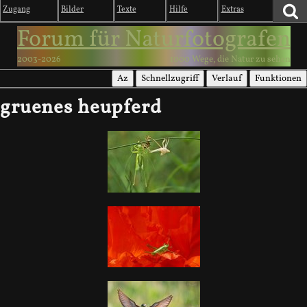
Zugang
Bilder
Texte
Hilfe
Extras
Forum für Naturfotografen
2003-2026
1000 Wege, die Natur zu sehen
Az
Schnellzugriff
Verlauf
Funktionen
gruenes heupferd