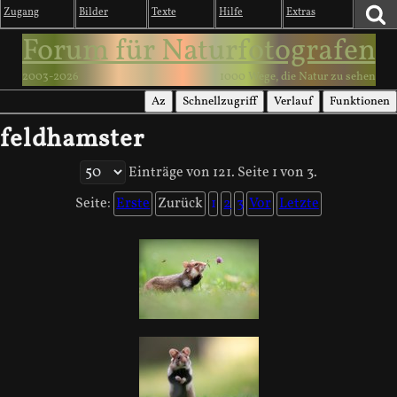
Zugang
Bilder
Texte
Hilfe
Extras
Forum für Naturfotografen
2003-2026
1000 Wege, die Natur zu sehen
Az
Schnellzugriff
Verlauf
Funktionen
feldhamster
Einträge von 121. Seite 1 von 3.
Seite:
Erste
Zurück
1
2
3
Vor
Letzte