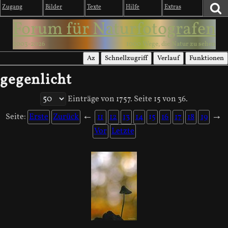
Zugang
Bilder
Texte
Hilfe
Extras
Forum für Naturfotografen
2003-2026
1000 Wege, die Natur zu sehen
Az
Schnellzugriff
Verlauf
Funktionen
gegenlicht
Einträge von 1757. Seite 15 von 36.
Seite:
Erste
Zurück
←
11
12
13
14
15
16
17
18
19
→
Vor
Letzte