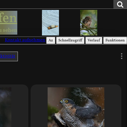
fen
u sehen
Kontakt aufnehmen
Az
Schnellzugriff
Verlauf
Funktionen
ktivität