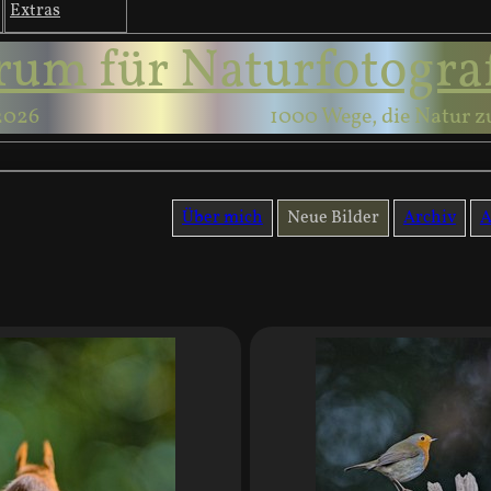
Extras
rum für Naturfotogra
2026
1000 Wege, die Natur z
Über mich
Neue Bilder
Archiv
A