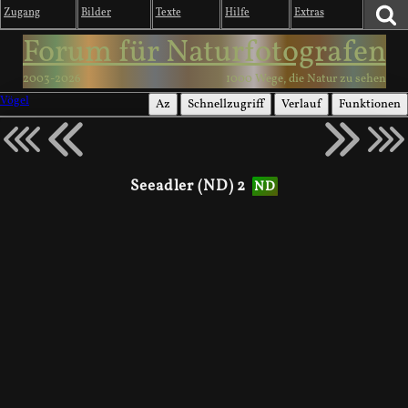
Zugang
Bilder
Texte
Hilfe
Extras
Forum für Naturfotografen
2003-2026
1000 Wege, die Natur zu sehen
Vögel
Az
Schnellzugriff
Verlauf
Funktionen
Seeadler (ND) 2