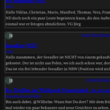
Re: Seeadler (ND)
Vögel
Hallo Niklas, Christian, Mario, Manfred, Thomas, Vera, Fra
ND doch noch ein paar Leute begeistern kann, die den Aufwa
einmal war er fotogen abzulichten. VG Jörg
Joerg Brockman
JB
Seeadler (ND)
Vögel
Hallo zusammen, der Seeadler ist NICHT von einem gekauften
gekostet. Der ist nicht aus Polen, wo ich auch schon war, dor
Das ist ein frei lebender Seeadler in NRW (Position wird ni
Joerg Brock
JB
Re: Treffen im Wildpark Vosswinkel, 10.10.2
Stammtische und Treffen
Bin auch dabei. @Wilhelm: Wann bist Du dort? Mit dem früh
mal wieder ein paar bekannte und neue Gesichter zu sehen.