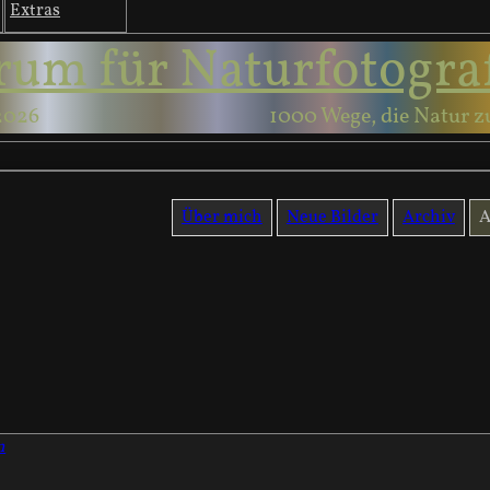
Extras
rum für Naturfotogra
2026
1000 Wege, die Natur z
Über mich
Neue Bilder
Archiv
A
n