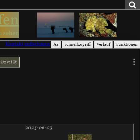
fen
u sehen
Kontakt aufnehmen
Az
Schnellzugriff
Verlauf
Funktionen
ktivität
2023-06-03