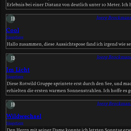
Erlebnis bei einer Distanz von deutlich unter 10 Meter. Ich
Joerg Brockman
JB
Cool
Säugetiere
Hallo zusammen, diese Aussichtspose fand ich irgend wie s
Joerg Brockman
JB
Im Licht
Säugetiere
Diese Rotwild Gruppe sprintete erst durch den See, und ma
erhielten die ersten warmen Sonnenstrahlen. Ich hoffe es ge
Joerg Brockman
JB
Wildwechsel
Säugetiere
Den Herrn mit seiner Dame konnte ich letzten Sonntag erwis