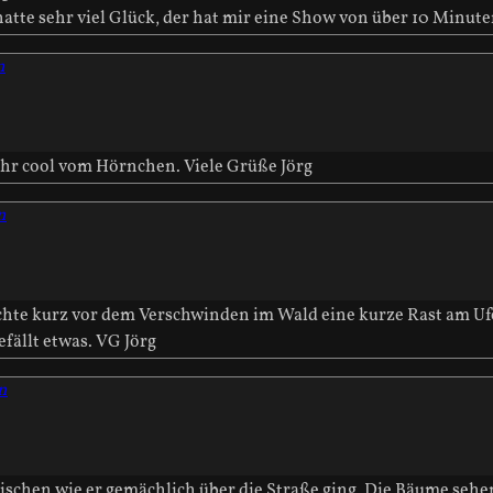
 hatte sehr viel Glück, der hat mir eine Show von über 10 Minut
n
ehr cool vom Hörnchen. Viele Grüße Jörg
n
chte kurz vor dem Verschwinden im Wald eine kurze Rast am Ufe
fällt etwas. VG Jörg
n
chen wie er gemächlich über die Straße ging. Die Bäume sehen 