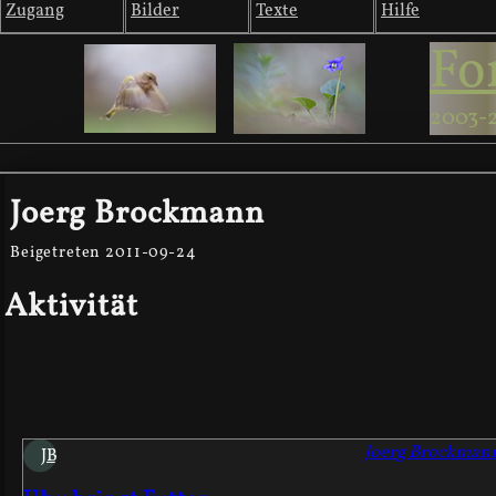
Zugang
Bilder
Texte
Hilfe
Fo
2003-
Joerg Brockmann
Beigetreten 2011-09-24
Aktivität
Joerg Brockman
JB