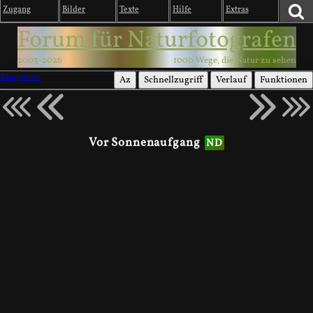
Zugang
Bilder
Texte
Hilfe
Extras
Forum für Naturfotografen
2003-2026
1000 Wege, die Natur zu sehen
Säugetiere
Az
Schnellzugriff
Verlauf
Funktionen
Vor Sonnenaufgang