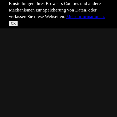
Einstellungen ihres Browsers Cookies und andere
Mechanismen zur Speicherung von Daten, oder
verlassen Sie diese Webseiten.
Mehr Informationen.
OK
*
**
***
****
Vollbild
Bild teilen
Eingestellt:
2015-12-05
Aufgenommen:
2015-10-23
JB
©
Joerg Brockmann
Hallo zusammen,
der Seeadler ist NICHT von einem gekauften Spot, der ist
frei lebend und den für eine Minute zu sehen und zu
fotografieren hat mich zig Stunden des Frierens gekostet.