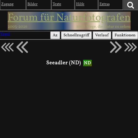
Zugang
Bilder
Texte
Hilfe
Extras
Forum für Naturfotografen
2003-2026
1000 Wege, die Natur zu sehen
Vögel
Az
Schnellzugriff
Verlauf
Funktionen
Seeadler (ND)