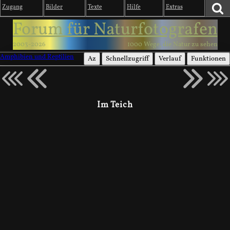
Zugang
Bilder
Texte
Hilfe
Extras
Forum für Naturfotografen
2003-2026
1000 Wege, die Natur zu sehen
Amphibien und Reptilien
Az
Schnellzugriff
Verlauf
Funktionen
Im Teich