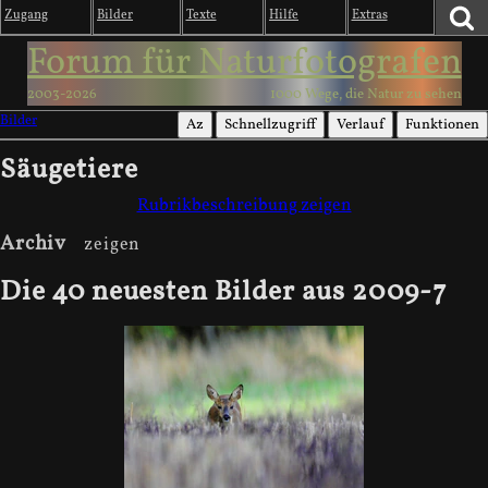
Zugang
Bilder
Texte
Hilfe
Extras
Forum für Naturfotografen
2003-2026
1000 Wege, die Natur zu sehen
Bilder
Az
Schnellzugriff
Verlauf
Funktionen
Säugetiere
Rubrikbeschreibung zeigen
Archiv
Die 40 neuesten Bilder aus 2009-7