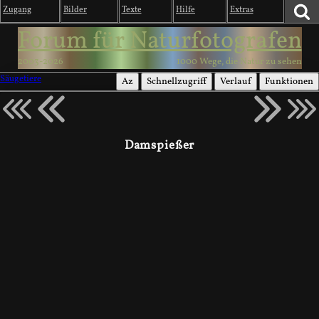
Zugang
Bilder
Texte
Hilfe
Extras
Forum für Naturfotografen
2003-2026
1000 Wege, die Natur zu sehen
Säugetiere
Az
Schnellzugriff
Verlauf
Funktionen
Damspießer